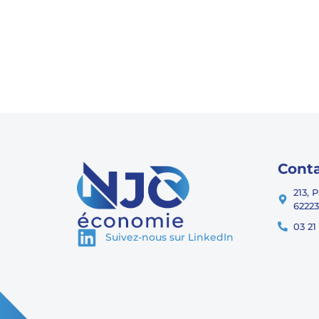
Cont
213, 
62223
03 21
Suivez-nous sur LinkedIn