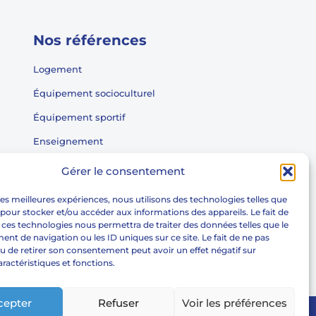
Nos références
Logement
Équipement socioculturel
Équipement sportif
Enseignement
Équipement médico-social
Gérer le consentement
Entrepôt tertiaire
 les meilleures expériences, nous utilisons des technologies telles que
 pour stocker et/ou accéder aux informations des appareils. Le fait de
Centre de secours
 ces technologies nous permettra de traiter des données telles que le
Réhabilitation
t de navigation ou les ID uniques sur ce site. Le fait de ne pas
u de retirer son consentement peut avoir un effet négatif sur
aractéristiques et fonctions.
cepter
Refuser
Voir les préférences
keting