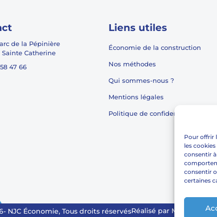
act
Liens utiles
Parc de la Pépinière
Économie de la construction
 Sainte Catherine
Nos méthodes
 58 47 66
Qui sommes-nous ?
Mentions légales
Politique de confidentialité
Pour offrir
les cookies
consentir à
comportemen
consentir o
certaines c
Ac
Réalisé par MANEO mar
6- NJC Économie, Tous droits réservés