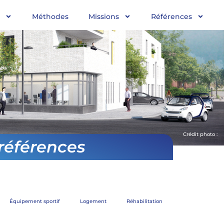
Méthodes
Missions
Références
Crédit photo :
références
Équipement sportif
Logement
Réhabilitation